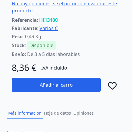
No hay opiniones; sé el primero en valorar este
producto.
Referencia
:
HI13100
Fabricante
:
Varios C
Peso
: 0,49 Kg
Stock
:
Disponible
Envío
: De 3 a 5 días laborables
8,36 €
IVA incluído
Añadir al carro
Añad
Más información
Hoja de datos
Opiniones
Description