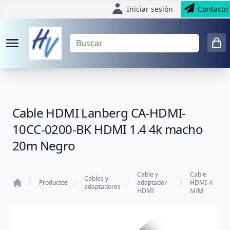
Iniciar sesión
Contacto
Cable HDMI Lanberg CA-HDMI-
10CC-0200-BK HDMI 1.4 4k macho
20m Negro
Cable y
Cable
Cables y
Productos
adaptador
HDMI-A
adaptadores
HDMI
M/M
Home