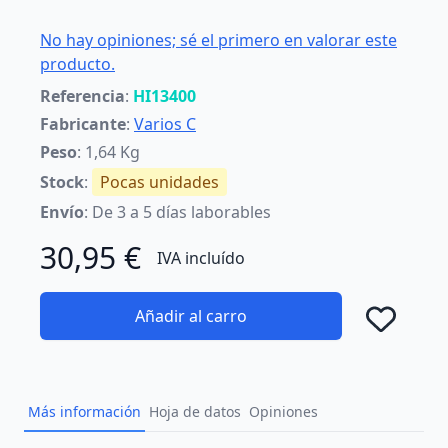
No hay opiniones; sé el primero en valorar este
producto.
Referencia
:
HI13400
Fabricante
:
Varios C
Peso
: 1,64 Kg
Stock
:
Pocas unidades
Envío
: De 3 a 5 días laborables
30,95 €
IVA incluído
Añadir al carro
Añad
Más información
Hoja de datos
Opiniones