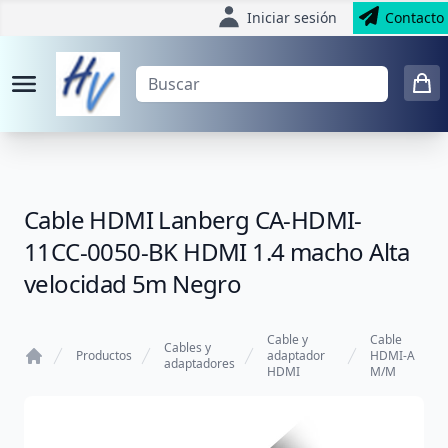
Iniciar sesión
Contacto
Cable HDMI Lanberg CA-HDMI-
11CC-0050-BK HDMI 1.4 macho Alta
velocidad 5m Negro
Cable y
Cable
Cables y
Productos
adaptador
HDMI-A
adaptadores
HDMI
M/M
Home