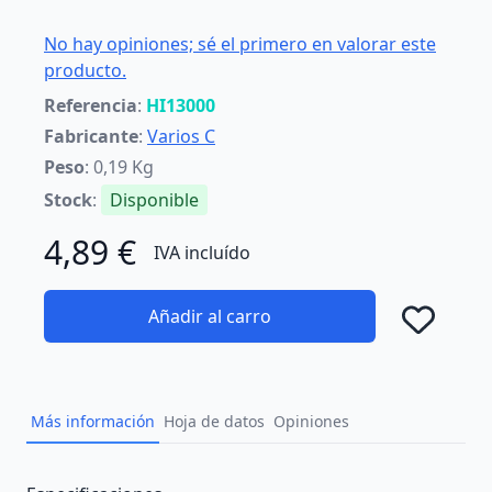
No hay opiniones; sé el primero en valorar este
producto.
Referencia
:
HI13000
Fabricante
:
Varios C
Peso
: 0,19 Kg
Stock
:
Disponible
4,89 €
IVA incluído
Añadir al carro
Añad
Más información
Hoja de datos
Opiniones
Description