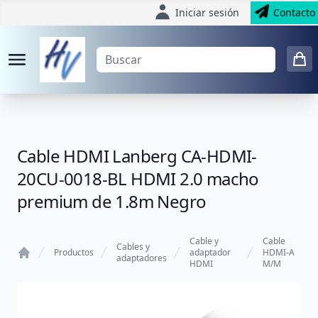
Iniciar sesión
Contacto
Cable HDMI Lanberg CA-HDMI-
20CU-0018-BL HDMI 2.0 macho
premium de 1.8m Negro
Cable y
Cable
Cables y
Productos
adaptador
HDMI-A
adaptadores
HDMI
M/M
Home