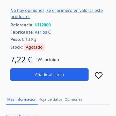
No hay opiniones; sé el primero en valorar este
producto.
Referencia
:
HI12000
Fabricante
:
Varios C
Peso
: 0,13 Kg
Stock
:
Agotado
7,22 €
IVA incluído
Añadir al carro
Añad
Más información
Hoja de datos
Opiniones
Description