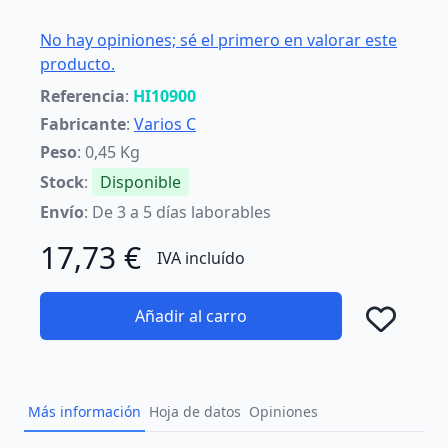
No hay opiniones; sé el primero en valorar este
producto.
Referencia
:
HI10900
Fabricante
:
Varios C
Peso
: 0,45 Kg
Stock
:
Disponible
Envío
: De 3 a 5 días laborables
17,73 €
IVA incluído
Añadir al carro
Añad
Más información
Hoja de datos
Opiniones