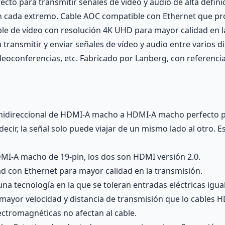
to para transmitir señales de vídeo y audio de alta definici
n cada extremo. Cable AOC compatible con Ethernet que pr
able de vídeo con resolución 4K UHD para mayor calidad en 
 transmitir y enviar señales de vídeo y audio entre varios 
ideoconferencias, etc. Fabricado por Lanberg, con referenc
nidireccional de HDMI-A macho a HDMI-A macho perfecto par
 decir, la señal solo puede viajar de un mismo lado al otro.
MI-A macho de 19-pin, los dos son HDMI versión 2.0.
d con Ethernet para mayor calidad en la transmisión.
 una tecnología en la que se toleran entradas eléctricas igu
a mayor velocidad y distancia de transmisión que lo cables H
lectromagnéticas no afectan al cable.