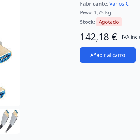
Fabricante
:
Varios C
Peso
: 1,75 Kg
Stock
:
Agotado
142,18 €
IVA inc
Añadir al carro