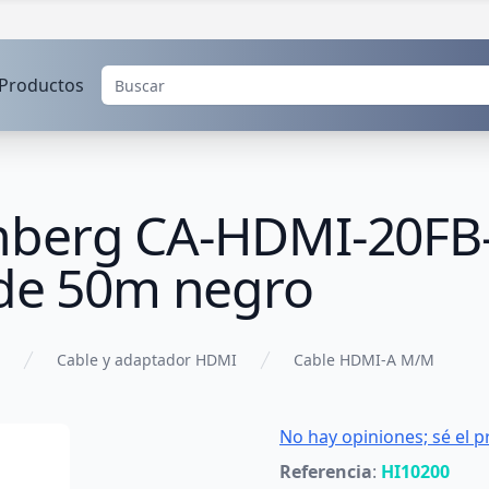
Productos
nberg CA-HDMI-20FB
 de 50m negro
Cable y adaptador HDMI
Cable HDMI-A M/M
No hay opiniones; sé el p
Referencia
:
HI10200