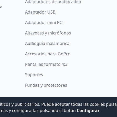
Adaptadores de audio/vídeo
da
Adaptador USB
Adaptador mini PCI
Altavoces y micrófonos
Audioguía inalámbrica
Accesorios para GoPro
Pantallas formato 4:3
Soportes
Fundas y protectores
íticos y publicitarios. Puede aceptar todas las cookies puls
© 2008 -
2026
Hogar Digital e Inmótica Ingenieros, S.L.
más y configurarlas pulsando el botón
Configurar
.