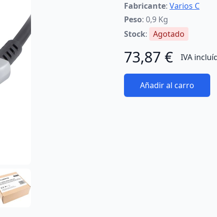
Fabricante
:
Varios C
Peso
: 0,9 Kg
Stock
:
Agotado
73,87 €
IVA incluí
Añadir al carro