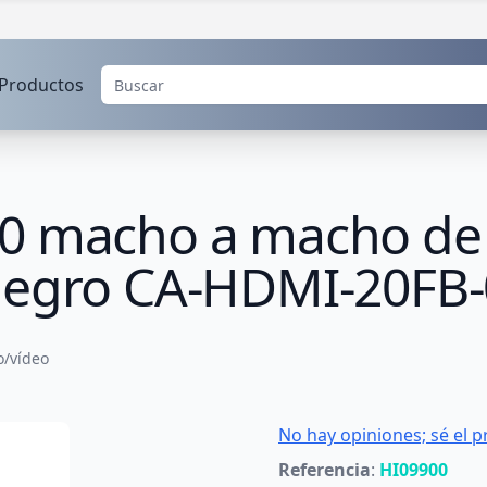
Productos
.0 macho a macho de
negro CA-HDMI-20FB
o/vídeo
No hay opiniones; sé el p
Referencia
:
HI09900