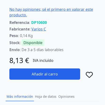
No hay opiniones; sé el primero en valorar este
producto.
Referencia
:
DP10600
Fabricante
:
Varios C
Peso
: 0,14 Kg
Stock
:
Disponible
Envío
: De 3 a 5 días laborables
8,13 €
IVA incluído
Añadir al carro
Añad
Más información
Hoja de datos
Opiniones