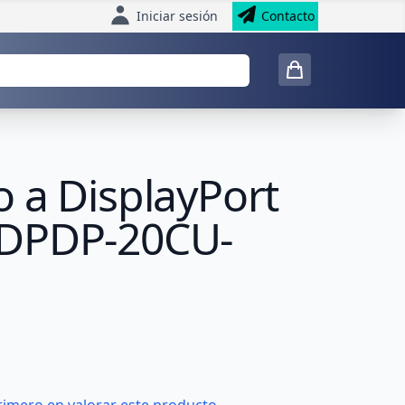
Iniciar sesión
Contacto
 a DisplayPort
-DPDP-20CU-