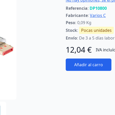
No hay opiniones; sé el p
Referencia
:
DP10800
Fabricante
:
Varios C
Peso
: 0,09 Kg
Stock
:
Pocas unidades
Envío
: De 3 a 5 días labo
12,04 €
IVA incluí
Añadir al carro