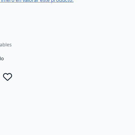
rimero en valorar este producto.
rables
do
Añadir a favoritos