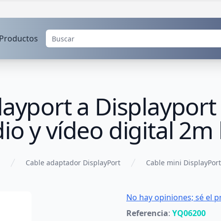
Productos
layport a Displaypor
io y vídeo digital 2m
Cable adaptador DisplayPort
Cable mini DisplayPort
No hay opiniones; sé el p
Referencia
:
YQ06200