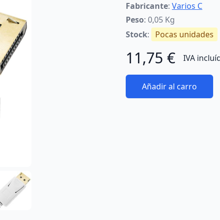
Fabricante
:
Varios C
Peso
: 0,05 Kg
Stock
:
Pocas unidades
11,75 €
IVA incluí
Añadir al carro