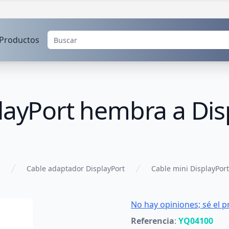
Productos
playPort hembra a Di
Cable adaptador DisplayPort
Cable mini DisplayPort
No hay opiniones; sé el p
Referencia
:
YQ04100