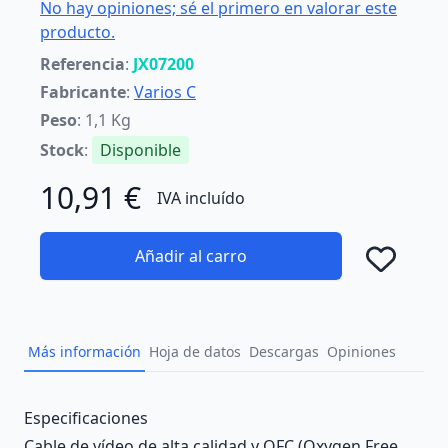
No hay opiniones; sé el primero en valorar este
producto.
Referencia
:
JX07200
Fabricante
:
Varios C
Peso
: 1,1 Kg
Stock
:
Disponible
10,91 €
IVA incluído
Añadir al carro
Añad
Más información
Hoja de datos
Descargas
Opiniones
Description
Especificaciones
Cable de vídeo de alta calidad y OFC (Oxygen Free