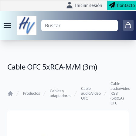
Iniciar sesión
Contacto
Cable OFC 5xRCA-M/M (3m)
Cable
Cable
audio/vídeo
Cables y
Productos
audio/vídeo
RGB
adaptadores
OFC
(5xRCA)
Home
OFC