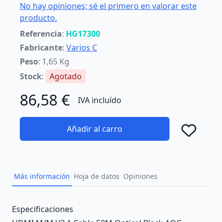
No hay opiniones; sé el primero en valorar este
producto.
Referencia
:
HG17300
Fabricante
:
Varios C
Peso
: 1,65 Kg
Stock
:
Agotado
86,58 €
IVA incluído
Añadir al carro
Añad
Más información
Hoja de datos
Opiniones
Description
Especificaciones