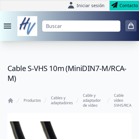
Iniciar sesión
Contacto
Cable S-VHS 10m (MiniDIN7-M/RCA-
M)
Cable y
Cable
Cables y
Productos
adaptador
vídeo
adaptadores
de vídeo
SVHS/RCA
Home