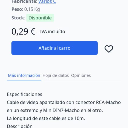
Fabricante
:
Varios C
Peso
: 0,15 Kg
Stock
:
Disponible
0,29 €
IVA incluído
Añadir al carro
Añad
Más información
Hoja de datos
Opiniones
Description
Especificaciones
Cable de vídeo apantallado con conector RCA-Macho
en un extremo y MiniDIN7-Macho en el otro.
La longitud de este cable es de 10m.
Descripción