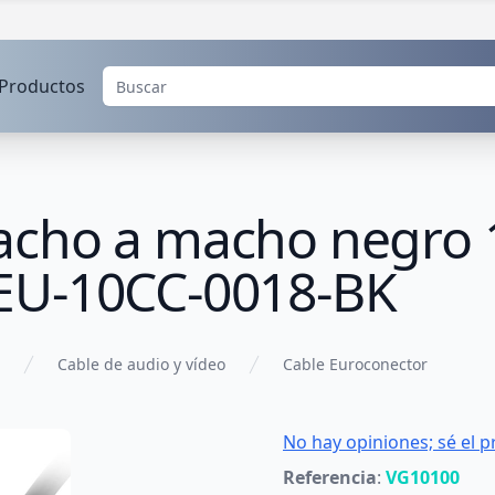
Productos
cho a macho negro 1
EU-10CC-0018-BK
Cable de audio y vídeo
Cable Euroconector
No hay opiniones; sé el p
Referencia
:
VG10100