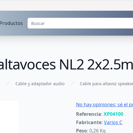
Productos
 altavoces NL2 2x2.
Cable y adaptador audio
Cable para altavoz speako
No hay opiniones; sé el p
Referencia
:
XP04100
Fabricante
:
Varios C
Peso
: 0,26 Kg