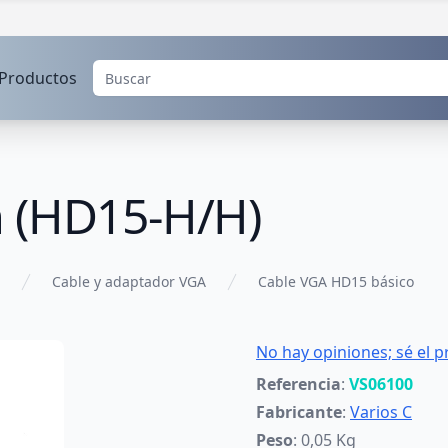
Productos
 (HD15-H/H)
Cable y adaptador VGA
Cable VGA HD15 básico
No hay opiniones; sé el p
Referencia
:
VS06100
Fabricante
:
Varios C
Peso
: 0,05 Kg