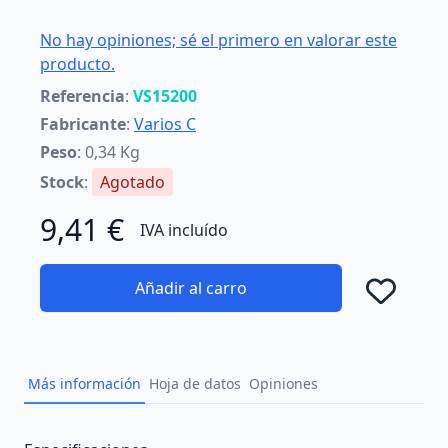
No hay opiniones; sé el primero en valorar este
producto.
Referencia
:
VS15200
Fabricante
:
Varios C
Peso
: 0,34 Kg
Stock
:
Agotado
9,41 €
IVA incluído
Añadir al carro
Añad
Más información
Hoja de datos
Opiniones
Description