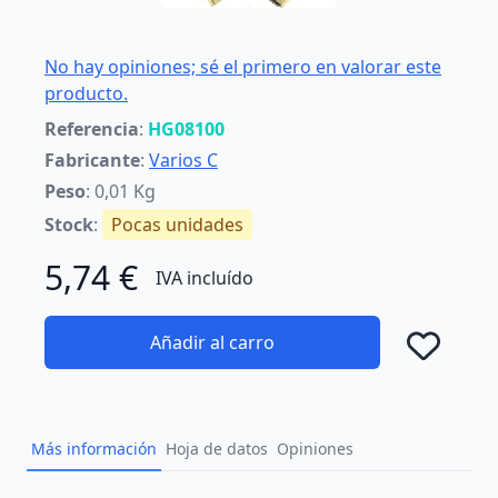
No hay opiniones; sé el primero en valorar este
producto.
Referencia
:
HG08100
Fabricante
:
Varios C
Peso
: 0,01 Kg
Stock
:
Pocas unidades
5,74 €
IVA incluído
Añadir al carro
Añad
Más información
Hoja de datos
Opiniones