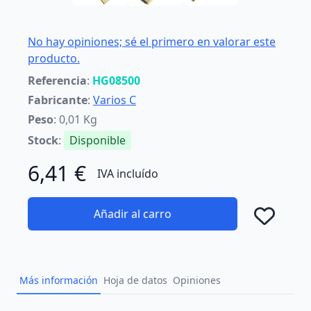
No hay opiniones; sé el primero en valorar este
producto.
Referencia
:
HG08500
Fabricante
:
Varios C
Peso
: 0,01 Kg
Stock
:
Disponible
6,41 €
IVA incluído
Añadir al carro
Añad
Más información
Hoja de datos
Opiniones