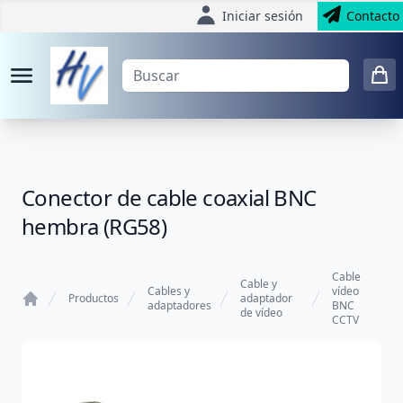
Iniciar sesión
Contacto
Conector de cable coaxial BNC
hembra (RG58)
Cable
Cable y
Cables y
vídeo
Productos
adaptador
adaptadores
BNC
de vídeo
Home
CCTV