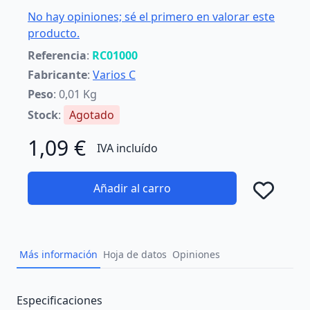
No hay opiniones; sé el primero en valorar este
producto.
Referencia
:
RC01000
Fabricante
:
Varios C
Peso
: 0,01 Kg
Stock
:
Agotado
1,09 €
IVA incluído
Añadir al carro
Añad
Más información
Hoja de datos
Opiniones
Description
Especificaciones