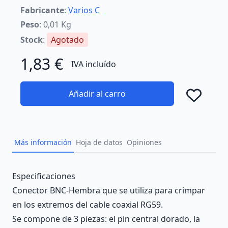
Fabricante
:
Varios C
Peso
: 0,01 Kg
Stock
:
Agotado
1,83 €
IVA incluído
Añadir al carro
Añad
Más información
Hoja de datos
Opiniones
Description
Especificaciones
Conector BNC-Hembra que se utiliza para crimpar
en los extremos del cable coaxial RG59.
Se compone de 3 piezas: el pin central dorado, la