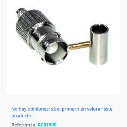
No hay opiniones; sé el primero en valorar este
producto.
Referencia
:
RC01500