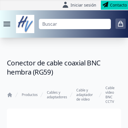
Iniciar sesión
Contacto
Conector de cable coaxial BNC
hembra (RG59)
Cable
Cable y
Cables y
vídeo
Productos
adaptador
adaptadores
BNC
de vídeo
Home
CCTV