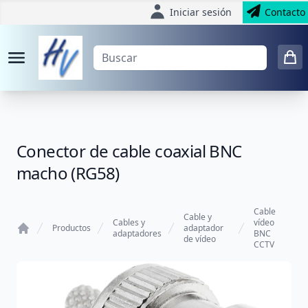
Iniciar sesión
Contacto
Conector de cable coaxial BNC
macho (RG58)
Cable
Cable y
Cables y
vídeo
Productos
adaptador
adaptadores
BNC
de vídeo
Home
CCTV