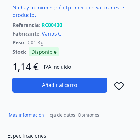
No hay opiniones; sé el primero en valorar este
producto.
Referencia
:
RC00400
Fabricante
:
Varios C
Peso
: 0,01 Kg
Stock
:
Disponible
1,14 €
IVA incluído
Añadir al carro
Añad
Más información
Hoja de datos
Opiniones
Description
Especificaciones