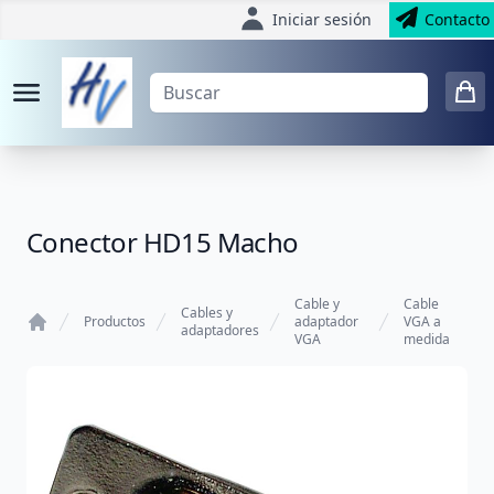
Iniciar sesión
Contacto
Conector HD15 Macho
Cable y
Cable
Cables y
Productos
adaptador
VGA a
adaptadores
VGA
medida
Home