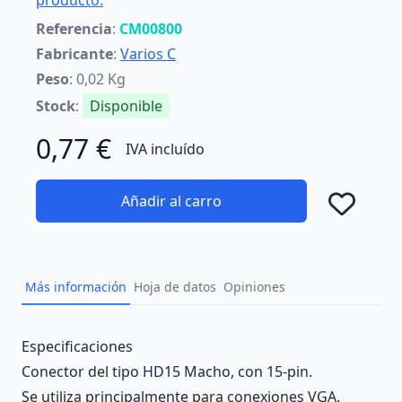
producto.
Referencia
:
CM00800
Fabricante
:
Varios C
Peso
: 0,02 Kg
Stock
:
Disponible
0,77 €
IVA incluído
Añadir al carro
Añad
Más información
Hoja de datos
Opiniones
Description
Especificaciones
Conector del tipo HD15 Macho, con 15-pin.
Se utiliza principalmente para conexiones VGA.