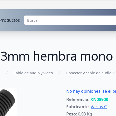
Productos
 6.3mm hembra mono 
Cable de audio y vídeo
Conector y cable de audio/v
No hay opiniones; sé el p
Referencia
:
XN08900
Fabricante
:
Varios C
Peso
: 0,03 Kg