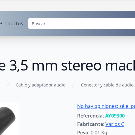
Productos
de 3,5 mm stereo ma
Cable y adaptador audio
Conector y cable de audio
No hay opiniones; sé el p
Referencia
:
AY09300
Fabricante
:
Varios C
Peso
: 0,01 Kg