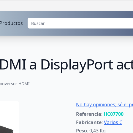
Productos
DMI a DisplayPort ac
onversor HDMI
No hay opiniones; sé el p
Referencia
:
HC07700
Fabricante
:
Varios C
Peso
: 0,43 Kg