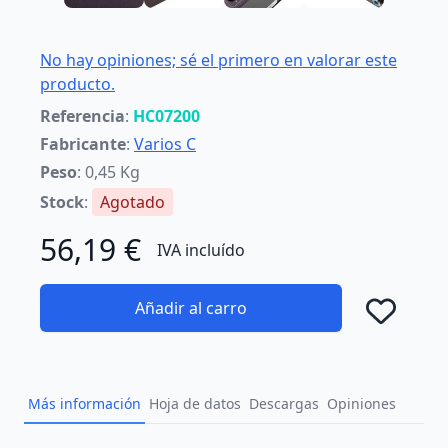
No hay opiniones; sé el primero en valorar este
producto.
Referencia
:
HC07200
Fabricante
:
Varios C
Peso
: 0,45 Kg
Stock
:
Agotado
56,19 €
IVA incluído
Añadir al carro
Añad
Más información
Hoja de datos
Descargas
Opiniones