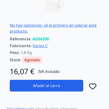
No hay opiniones; sé el primero en valorar este
producto.
Referencia
:
AD04200
Fabricante
:
Varios C
Peso
: 1,8 Kg
Stock
:
Agotado
16,07 €
IVA incluído
Añadir al carro
Añad
Más información
Hoja de datos
Opiniones