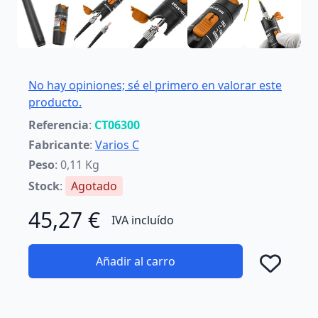
No hay opiniones; sé el primero en valorar este
producto.
Referencia
:
CT06300
Fabricante
:
Varios C
Peso
: 0,11 Kg
Stock
:
Agotado
45,27 €
IVA incluído
Añadir al carro
Añad