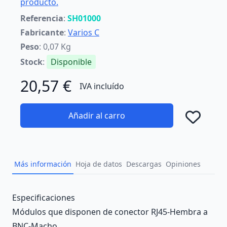
producto.
Referencia
:
SH01000
Fabricante
:
Varios C
Peso
: 0,07 Kg
Stock
:
Disponible
20,57 €
IVA incluído
Añadir al carro
Añad
Más información
Hoja de datos
Descargas
Opiniones
Description
Especificaciones
Módulos que disponen de conector RJ45-Hembra a
BNC-Macho.