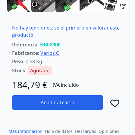
No hay opiniones; sé el primero en valorar este
producto.
Referencia
:
HB02900
Fabricante
:
Varios C
Peso
: 0,68 Kg
Stock
:
Agotado
184,79 €
IVA incluído
Añadir al carro
Añad
Más información
Hoja de datos
Descargas
Opiniones