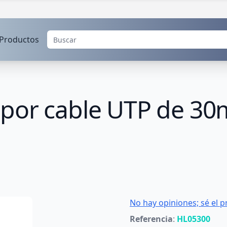
Productos
por cable UTP de 30
No hay opiniones; sé el p
Referencia
:
HL05300