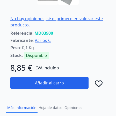
No hay opiniones; sé el primero en valorar este
producto.
Referencia
:
MD03900
Fabricante
:
Varios C
Peso
: 0,1 Kg
Stock
:
Disponible
8,85 €
IVA incluído
Añadir al carro
Añad
Más información
Hoja de datos
Opiniones