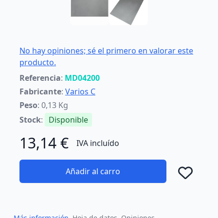
No hay opiniones; sé el primero en valorar este
producto.
Referencia
:
MD04200
Fabricante
:
Varios C
Peso
: 0,13 Kg
Stock
:
Disponible
13,14 €
IVA incluído
Añadir al carro
Añad
Más información
Hoja de datos
Opiniones