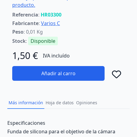
producto.
Referencia
:
HR03300
Fabricante
:
Varios C
Peso
: 0,01 Kg
Stock
:
Disponible
1,50 €
IVA incluído
Añadir al carro
Añad
Más información
Hoja de datos
Opiniones
Description
Especificaciones
Funda de silicona para el objetivo de la cámara