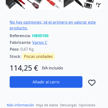
No hay opiniones; sé el primero en valorar este
producto.
Referencia
:
HB00100
Fabricante
:
Varios C
Peso
: 0,67 Kg
Stock
:
Pocas unidades
114,25 €
IVA incluído
Añadir al carro
Añad
Más información
Hoja de datos
Descargas
Opiniones