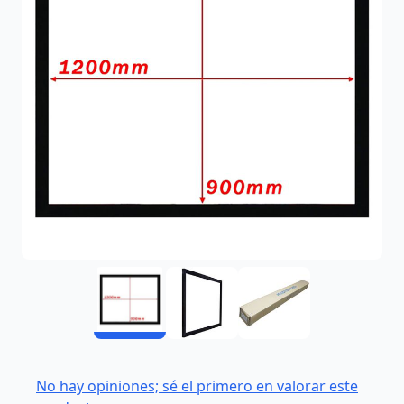
No hay opiniones; sé el primero en valorar este