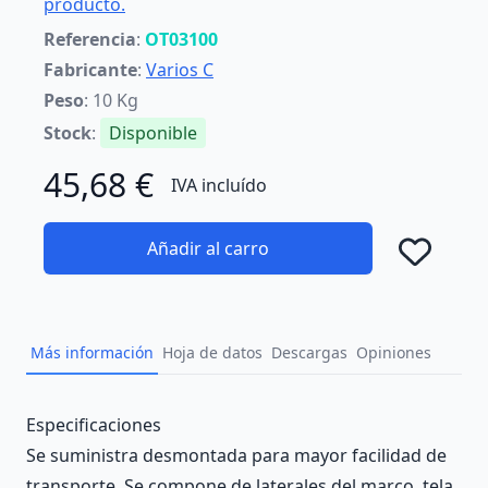
producto.
Referencia
:
OT03100
Fabricante
:
Varios C
Peso
: 10 Kg
Stock
:
Disponible
45,68 €
IVA incluído
Añadir al carro
Añad
Más información
Hoja de datos
Descargas
Opiniones
Description
Especificaciones
Se suministra desmontada para mayor facilidad de
transporte. Se compone de laterales del marco, tela