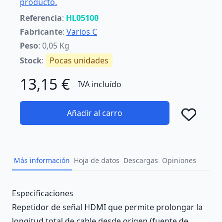
producto.
Referencia
:
HL05100
Fabricante
:
Varios C
Peso
: 0,05 Kg
Stock
:
Pocas unidades
13,15 €
IVA incluído
Añadir al carro
Añad
Más información
Hoja de datos
Descargas
Opiniones
Description
Especificaciones
Repetidor de señal HDMI que permite prolongar la
longitud total de cable desde origen (fuente de