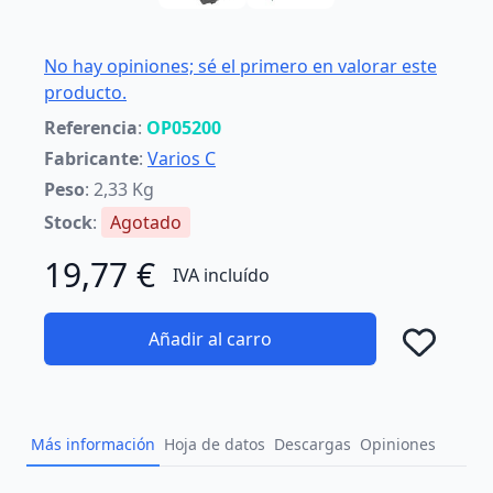
No hay opiniones; sé el primero en valorar este
producto.
Referencia
:
OP05200
Fabricante
:
Varios C
Peso
: 2,33 Kg
Stock
:
Agotado
19,77 €
IVA incluído
Añadir al carro
Añad
Más información
Hoja de datos
Descargas
Opiniones