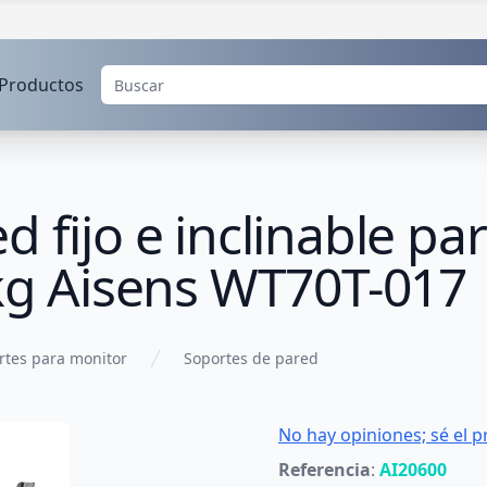
Productos
 fijo e inclinable pa
 kg Aisens WT70T-017
rtes para monitor
Soportes de pared
No hay opiniones; sé el p
Referencia
:
AI20600