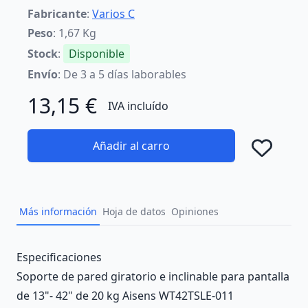
Fabricante
:
Varios C
Peso
: 1,67 Kg
Stock
:
Disponible
Envío
: De 3 a 5 días laborables
13,15 €
IVA incluído
Añadir al carro
Añad
Más información
Hoja de datos
Opiniones
Description
Especificaciones
Soporte de pared giratorio e inclinable para pantalla
de 13"- 42" de 20 kg Aisens WT42TSLE-011