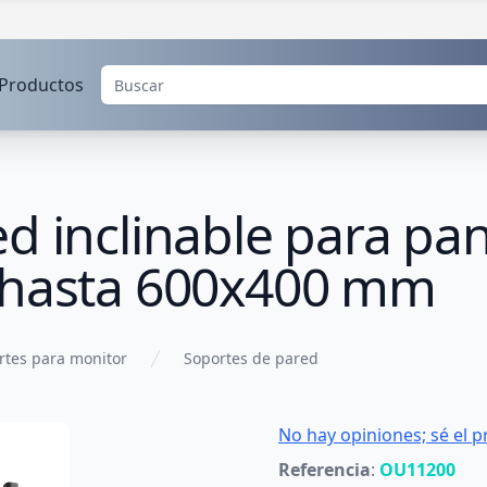
Productos
d inclinable para pan
 hasta 600x400 mm
rtes para monitor
Soportes de pared
No hay opiniones; sé el p
Referencia
:
OU11200