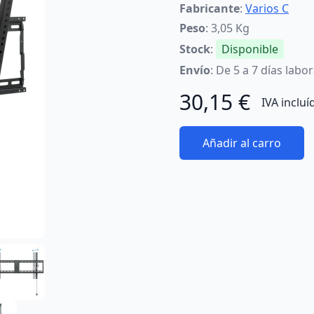
Fabricante
:
Varios C
Peso
: 3,05 Kg
Stock
:
Disponible
Envío
: De 5 a 7 días labo
30,15 €
IVA incluí
Añadir al carro