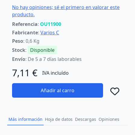
No hay opiniones; sé el primero en valorar este
producto.
Referencia
:
OU11900
Fabricante
:
Varios C
Peso
: 0,6 Kg
Stock
:
Disponible
Envío
: De 5 a 7 días laborables
7,11 €
IVA incluído
Añadir al carro
Añad
Más información
Hoja de datos
Descargas
Opiniones