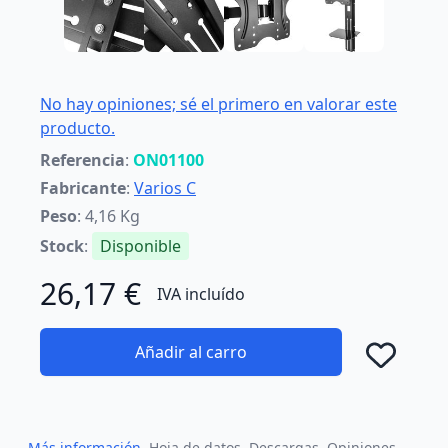
No hay opiniones; sé el primero en valorar este
producto.
Referencia
:
ON01100
Fabricante
:
Varios C
Peso
: 4,16 Kg
Stock
:
Disponible
26,17 €
IVA incluído
Añadir al carro
Añad
Más información
Hoja de datos
Descargas
Opiniones