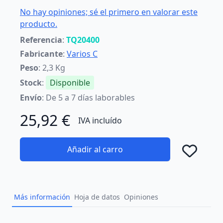
No hay opiniones; sé el primero en valorar este
producto.
Referencia
:
TQ20400
Fabricante
:
Varios C
Peso
: 2,3 Kg
Stock
:
Disponible
Envío
: De 5 a 7 días laborables
25,92 €
IVA incluído
Añadir al carro
Añad
Más información
Hoja de datos
Opiniones