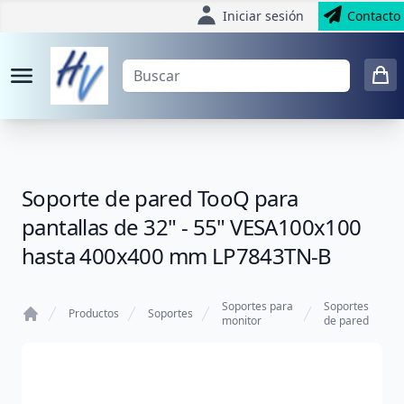
Iniciar sesión
Contacto
Soporte de pared TooQ para
pantallas de 32" - 55" VESA100x100
hasta 400x400 mm LP7843TN-B
Soportes para
Soportes
Productos
Soportes
monitor
de pared
Home