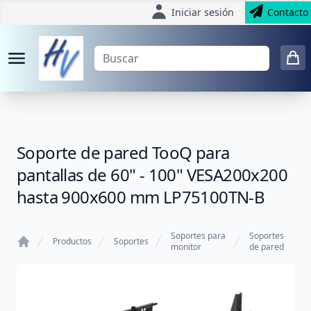
Iniciar sesión
Contacto
Soporte de pared TooQ para
pantallas de 60" - 100" VESA200x200
hasta 900x600 mm LP75100TN-B
Soportes para
Soportes
Productos
Soportes
monitor
de pared
Home