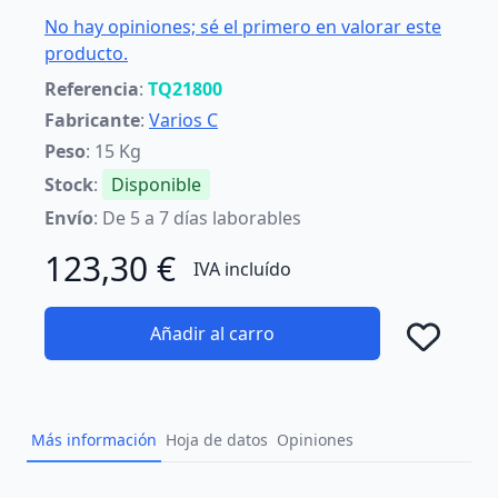
No hay opiniones; sé el primero en valorar este
producto.
Referencia
:
TQ21800
Fabricante
:
Varios C
Peso
: 15 Kg
Stock
:
Disponible
Envío
: De 5 a 7 días laborables
123,30 €
IVA incluído
Añadir al carro
Añad
Más información
Hoja de datos
Opiniones