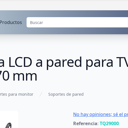
Productos
a LCD a pared para TV
370 mm
rtes para monitor
Soportes de pared
No hay opiniones; sé el p
Referencia
:
TQ29000