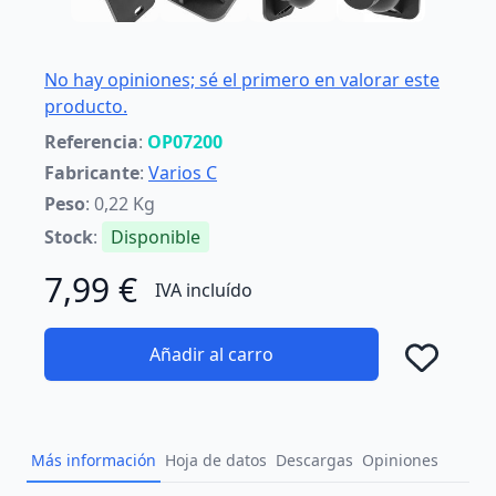
No hay opiniones; sé el primero en valorar este
producto.
Referencia
:
OP07200
Fabricante
:
Varios C
Peso
: 0,22 Kg
Stock
:
Disponible
7,99 €
IVA incluído
Añadir al carro
Añad
Más información
Hoja de datos
Descargas
Opiniones